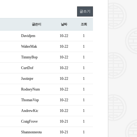
글쓰기
글쓴이
날짜
조회
Davidjem
10-22
1
WalterMak
10-22
1
TimmyBop
10-22
1
CurtDof
10-22
1
Justinjer
10-22
1
RodneyNum
10-22
1
ThomasVup
10-22
1
AndrewKic
10-22
1
CraigFrove
10-21
1
Shannonneota
10-21
1