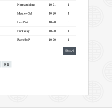
Normandidone
10-21
1
MatthewGal
10-20
1
LavillSat
10-20
0
Erickkilky
10-20
1
RachelboP
10-20
1
글쓰기
맨끝