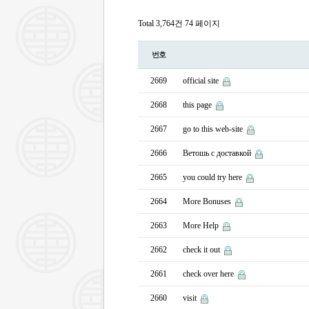
Total 3,764건
74 페이지
번호
2669
official site
2668
this page
2667
go to this web-site
2666
Ветошь с доставкой
2665
you could try here
2664
More Bonuses
2663
More Help
2662
check it out
2661
check over here
2660
visit