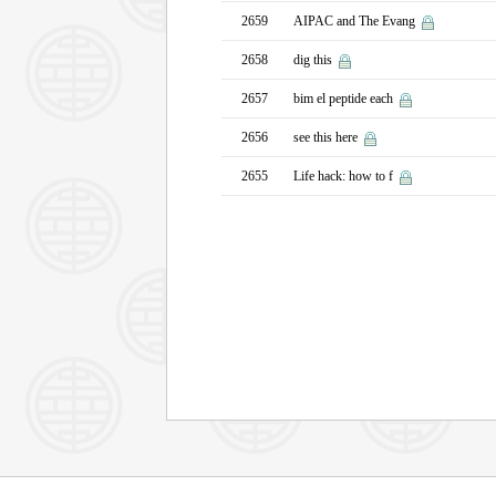
2659
AIPAC and The Evang
2658
dig this
2657
bim el peptide each
2656
see this here
2655
Life hack: how to f