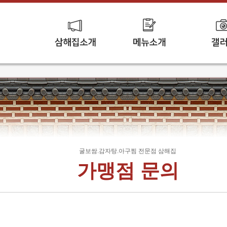
굴보쌈.감자탕.아구찜 전문점 삼해집
가맹점 문의