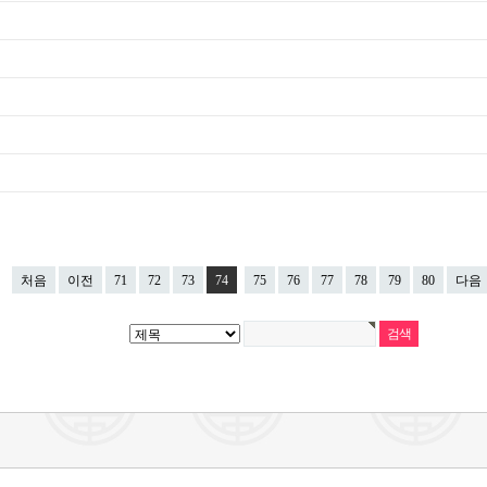
처음
이전
71
72
73
74
75
76
77
78
79
80
다음