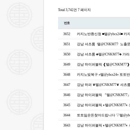
Total 3,742건
7 페이지
번호
3652
카지노반환신청 ■텔@ybcs24■ 
3651
강남 셔츠룸 ·텔@CNKM77· 노
3650
강남 셔츠룸 ♣텔@CNKM77♣ 가
3649
강남 하이퍼블릭 ❰텔@CNKM77
3648
카지노빚복구 «텔@ybcs24» 토
3647
강남 하퍼 ❦텔@CNKM77❦ 셔
3646
강남 하이퍼블릭 『텔@CNKM7
3645
강남 하이퍼블릭 ◐텔@CNKM77
3644
토토잃은돈찾아드립니다 ▽텔@yb
3643
강남 하이퍼블릭 ◐텔@CNKM77