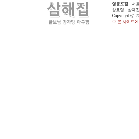
영등포점
: 서울
상호명 : 삼해집 
Copyright ⓒ 2
※ 본 사이트에