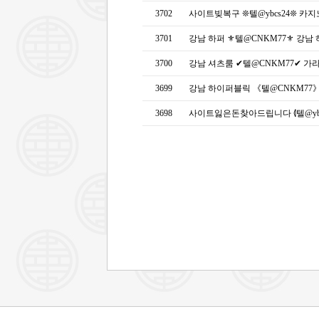
3702
사이트빚복구 ❊텔@ybcs24❊ 
3701
강남 하퍼 ⚜텔@CNKM77⚜ 강남
3700
강남 셔츠룸 ✔텔@CNKM77✔ 
3699
강남 하이퍼블릭 《텔@CNKM7
3698
사이트잃은돈찾아드립니다 ⦉텔@yb