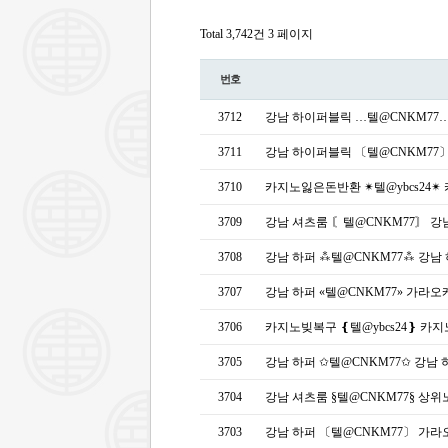
Total 3,742건
3 페이지
번호
3712
강남 하이퍼블릭 …텔@CNKM7
3711
강남 하이퍼블릭 〔텔@CNKM77
3710
카지노잃은돈반환 ✴텔@ybcs24
3709
강남 셔츠룸 〘텔@CNKM77〙 
3708
강남 하퍼 ⁂텔@CNKM77⁂ 강
3707
강남 하퍼 «텔@CNKM77» 가라
3706
카지노빚복구 ❴텔@ybcs24❵ 카
3705
강남 하퍼 ✩텔@CNKM77✩ 강남
3704
강남 셔츠룸 §텔@CNKM77§ 
3703
강남 하퍼 〔텔@CNKM77〕 가